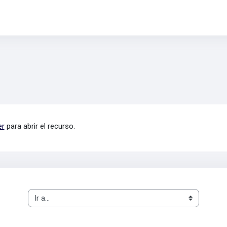
er
para abrir el recurso.
Ir a...