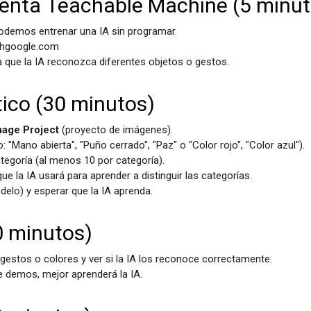
ienta Teachable Machine (5 minut
odemos entrenar una IA sin programar.
ithgoogle.com
 que la IA reconozca diferentes objetos o gestos.
ico (30 minutos)
mage Project
(proyecto de imágenes).
 "Mano abierta", "Puño cerrado", "Paz" o "Color rojo", "Color azul").
tegoría (al menos 10 por categoría).
ue la IA usará para aprender a distinguir las categorías.
delo) y esperar que la IA aprenda.
0 minutos)
gestos o colores y ver si la IA los reconoce correctamente.
 demos, mejor aprenderá la IA.